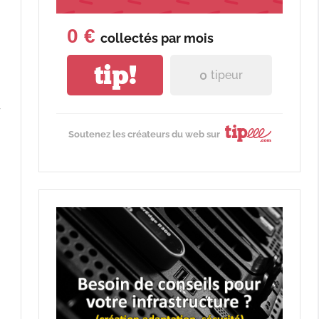
0 €
collectés par
mois
tip!
0
tipeur
r
Soutenez les créateurs du web sur