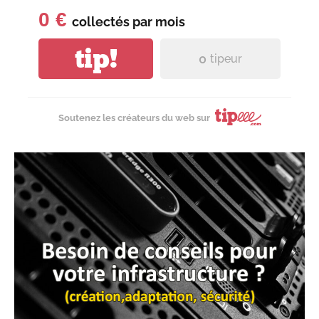
0 €
collectés par
mois
tip!
0
tipeur
Soutenez les créateurs du web sur