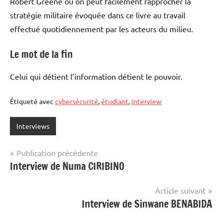
Robert Greene où on peut facilement rapprocher la
stratégie militaire évoquée dans ce livre au travail
effectué quotidiennement par les acteurs du milieu.
Le mot de la fin
Celui qui détient l’information détient le pouvoir.
Étiqueté avec
cybersécurité
,
étudiant
,
interview
Interviews
Navigation
Publication précédente
Interview de Numa CIRIBINO
de
l’article
Article suivant
Interview de Sinwane BENABIDA