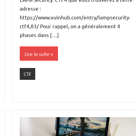
adresse :
https://www.vulnhub.com/entry/lampsecurity-
ctf4,83/ Pour rappel, on a généralement 4
phases dans […]
Lire la suite
CTF