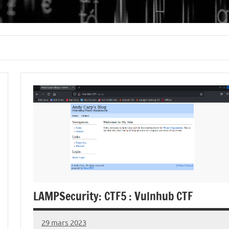
LAMPSecurity: CTF5 : Vulnhub CTF
29 mars 2023
nohackme
Aucun