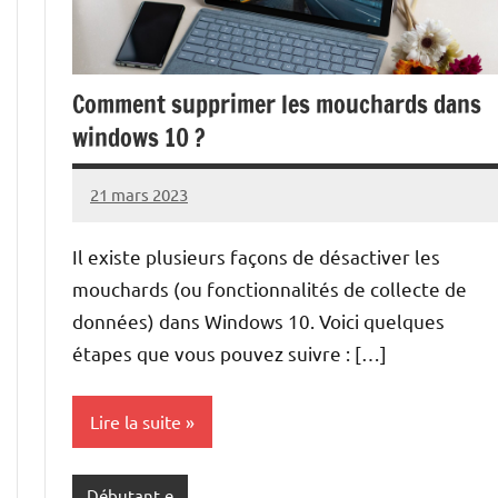
Comment supprimer les mouchards dans
windows 10 ?
21 mars 2023
nohackme
Aucun
commentaire
Il existe plusieurs façons de désactiver les
mouchards (ou fonctionnalités de collecte de
données) dans Windows 10. Voici quelques
étapes que vous pouvez suivre : […]
Lire la suite
Débutant.e