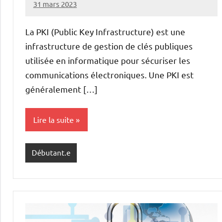
31 mars 2023
nohackme
1
commentaire
La PKI (Public Key Infrastructure) est une
infrastructure de gestion de clés publiques
utilisée en informatique pour sécuriser les
communications électroniques. Une PKI est
généralement […]
Lire la suite
Débutant.e