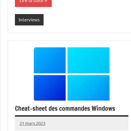
Lire la suite
Interviews
Cheat-sheet des commandes Windows
21 mars 2023
nohackme
Aucun