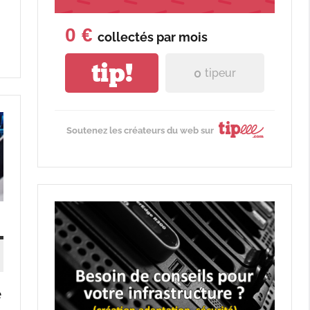
0 €
collectés par
mois
tip!
0
tipeur
Soutenez les créateurs du web sur
e