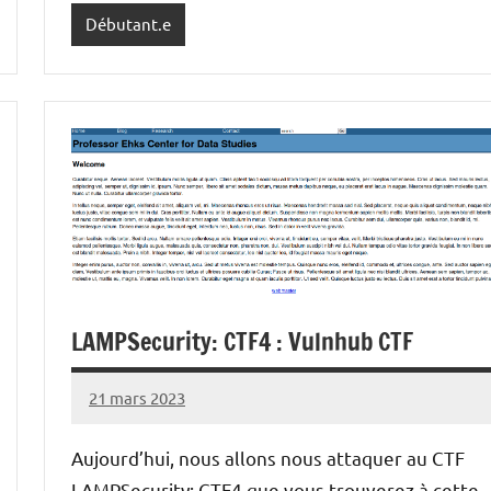
Débutant.e
LAMPSecurity: CTF4 : Vulnhub CTF
21 mars 2023
nohackme
Aucun
commentaire
Aujourd’hui, nous allons nous attaquer au CTF
LAMPSecurity: CTF4 que vous trouverez à cette