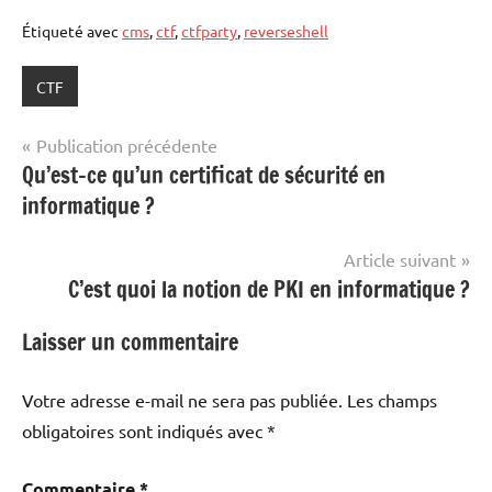
Étiqueté avec
cms
,
ctf
,
ctfparty
,
reverseshell
CTF
Navigation
Publication précédente
Qu’est-ce qu’un certificat de sécurité en
de
informatique ?
l’article
Article suivant
C’est quoi la notion de PKI en informatique ?
Laisser un commentaire
Votre adresse e-mail ne sera pas publiée.
Les champs
obligatoires sont indiqués avec
*
Commentaire
*