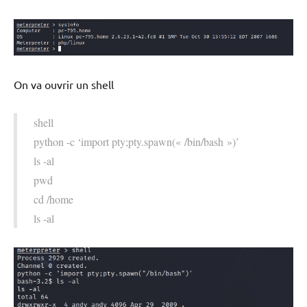
On va ouvrir un shell
shell
python -c ‘import pty;pty.spawn(« /bin/bash »)’
ls -al
pwd
cd /home
ls -al