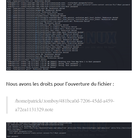
Nous avons les droits pour l’ouverture du fichier :
/home/patrick/.tomboy/481bca0d-7206-45dd-a459-
a72ea1131329.note