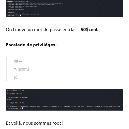
On trouve un mot de passe en clair :
50$cent
Escalade de privilèges :
su –
whoami
id
Et voilà, nous sommes root !