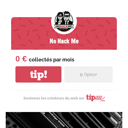
No Hack Me
0 €
collectés par
mois
tip!
0
tipeur
Soutenez les créateurs du web sur