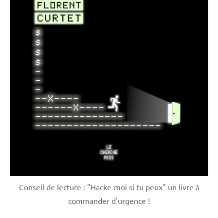
Conseil de lecture : "Hacke-moi si tu peux" un livre à
commander d'urgence !