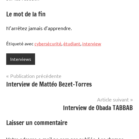
Le mot de la fin
N’arrêtez jamais d’apprendre.
Étiqueté avec
cybersécurité
,
étudiant
,
interview
Interviews
Navigation
Publication précédente
Interview de Mattéo Bezet-Torres
de
l’article
Article suivant
Interview de Obada TABBAB
Laisser un commentaire
Votre adresse e-mail ne sera pas publiée.
Les champs