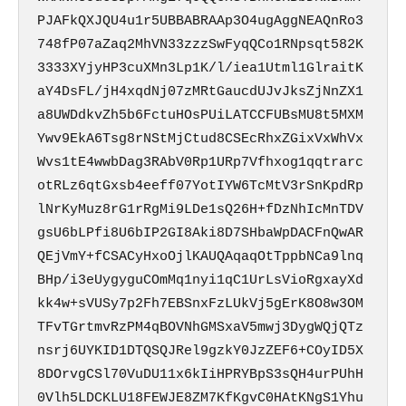
PJAFkQXJQU4u1r5UBBABRAAp3O4ugAggNEAQnRo3
748fP07aZaq2MhVN33zzzSwFyqQCo1RNpsqt582K
3333XYjyHP3cuXMn3Lp1K/l/iea1Utml1GlraitK
aY4DsFL/jH4xqdNj07zMRtGaucdUJvJksZjNnZX1
a8UWDdkvZh5b6FctuHOsPUiLATCCFUBsMU8t5MXM
Ywv9EkA6Tsg8rNStMjCtud8CSEcRhxZGixVxWhVx
Wvs1tE4wwbDag3RAbV0Rp1URp7Vfhxog1qqtrarc
otRLz6qtGxsb4eeff07YotIYW6TcMtV3rSnKpdRp
lNrKyMuz8rG1rRgMi9LDe1sQ26H+fDzNhIcMnTDV
gsU6bLPfi8U6bIP2GI8Aki8D7SHbaWpDACFnQwAR
QEjVmY+fCSACyHxoOjlKAUQAqaqOtTppbNCa9lnq
BHp/i3eUygyguCOmMq1nyi1qC1UrLsVioRgxayXd
kk4w+sVUSy7p2Fh7EBSnxFzLUkVj5gErK8O8w3OM
TFvTGrtmvRzPM4qBOVNhGMSxaV5mwj3DygWQjQTz
nsrj6UYKID1DTQSQJRel9gzkY0JzZEF6+COyID5X
8DOrvgCSl70VuDU11x6kIiHPRYBpS3sQH4urPUhH
0Vlh5LDCKLU18FEWJE8ZM7KfKgvC0HAtKNgS1Yhu