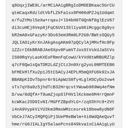
q8UqxjIWE9L/arMCiAAigBRgIoDMOEBKaac5GrCU
qtmCaqxRdzldtVbfLZkFa1sx8PH06dPZJq1Udqmt
e/fuZYMol5eXw+rqavJ+lO4bH0T9QnNf0glEzV67
di3cuHEj6Vep8jFqC6UV13Sl1ya96iMcggc8g9ys
bR2mA0xGFazyKr3Ds63em3Rm0LP2G0/BWtsSQGy5
JQLIAOiyKrXnJAkgAsgAKm97pQCylAjMMxfHc0Fp
1ZZcrI6kBRABJAe8Xpv0FumVTJosStVskUJaStVs
IS80RqYyLaoKXEoFRmnFqCowU/kYVd8tWRBURZlp
q7cF8Qw1sQaTDR2LdZjCtz3n0Xrg2yoL0NMTEEB6
bFMEkMlfXu2p1J5tCSACyJ4EPLM5mQXFU6k92xJA
BBABpKIDvTbpnr6r9iApWzS0fy4LglHSCyDo2vw4
sTs7qY8a0z5jhdTcB32HrqcvtYWuwb969Wq4efNm
D/vw/0dQfA+T9umZjopSlFHV1lKckme6M4rrQmnF
kcWKac25D9IvNI/MGFFZBpdYLG+/zqS5hYc9+2Vt
i4nA9VypkViYU3km3RmxWMzcesrek10bew8ydN6F
VbCeJ7ACyIMQPQiPj3UePReBWlm+Xi6WdQAeQuvT
hme/rG0JIALIgY5alaePcns849kva1sCiAAigLyU