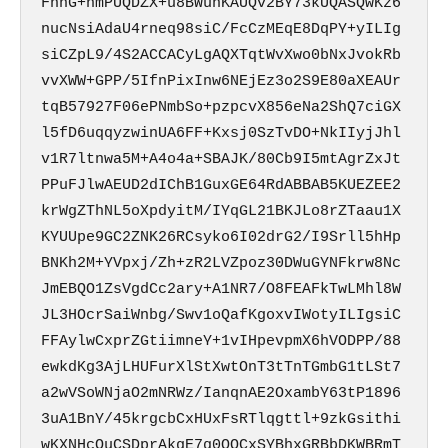
FnnG+nmPUQDZX+u8BWuhKAUQv2BY73kUQASQwKz6
nucNsiAdaU4rneq98siC/FcCzMEqE8DqPY+yILIg
siCZpL9/4S2ACCACyLgAQXTqtWvXwo0bNxJvokRb
vvXWW+GPP/5IfnPixInw6NEjEz3o2S9E80aXEAUr
tqB57927F06ePNmbSo+pzpcvX856eNa2ShQ7ciGX
l5fD6uqqyzwinUA6FF+Kxsj0SzTvDO+NkIIyjJhl
v1R7ltnwa5M+A4o4a+SBAJK/80Cb9I5mtAgrZxJt
PPuFJlwAEUD2dIChB1GuxGE64RdABBAB5KUEZEE2
krWgZThNL5oXpdyitM/IYqGL21BKJLo8rZTaau1X
KYUUpe9GC2ZNK26RCsyko6I02drG2/I9Srll5hHp
BNKh2M+YVpxj/Zh+zR2LVZpoz30DWuGYNFkrw8Nc
JmEBQO1ZsVgdCc2ary+A1NR7/O8FEAFkTwLMhl8W
JL3HOcrSaiWnbg/Swv1oQafKgoxvIWotyILIgsiC
FFAylwCxprZGtiimneY+1vIHpevpmX6hVODPP/88
ewkdKg3AjLHUFurXlStXwtOnT3tTnTGmbG1tLSt7
a2wVSoWNjaO2mNRWz/IanqnAE2OxambY63tP1896
3uA1BnY/45krgcbCxHUxFsRTlqgttl+9zkGsithi
wKXNHcOuCSDprAkgE7q0QQCxSYBhxGRBbDKWBRmT