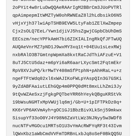
2oPYit4w8rLuDwQQAeRAArIgM2BBrCm3JUoPVTRl
qpAimpepmItWMZTyW0ohRWNEaZ8l2hLdbsikO6N5
vHjxYjh37lwiApTSHB9EVW5LtyFab1ZElXwZmpep
Cjx2sOLQ7EeL/Ywn1djiVJ5hsZgwjCGpbCbUhDmS
EECszm/necYPFkAmH7bi6ZIKIALIngRkQfJFTwUQ
AUQAeVnrMZ7pND1J9wxMY3xq1t+04EUu1sLexRWj
nxbRAlO3B7GmtnpWpmXa8kxtRaCJdThiAFzuE+V1
8uTJ5CtU5daz+m6pYi6aR6aarLXycSmt2FqtmEkr
RpV8XVJuPQ/krMwTY408mSfPtphN+pAhHRaL+u+z
ngeFTFtWdq02xl6xWAJIKoFWLpYAspQIn3G7GSKi
9yZdABFAaiutLEhGQp4m0PPQ0dMt8mxLLhZmi3Jy
9tQvWZAeSxzjFgkgPQTbeYRR6hYeykQBguKRStVk
19bWsuNGMTxMpVWUjlq6mj/Gb+U+1pIFTPkDz0q+
KK6rVP6AKVmAyh+gOC1GJ1BbzBivXLkSnj59mkwx
SisupYf33oO0YJ4Y98N6ZaVtLWz3NJNyy5w3WDf8
nucNTFvMGOcu1MRTsO1U3vYmAcRWFYqRF3t43Ivm
lQWxKbz1aWbCmdVVFmTDRBnLxbJq8oSeF0BkQQ5U