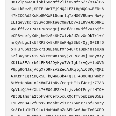
O8+2lpaWwuLiokl50cNffvlliO2Nft5///3s4lB6
KWqLkRczRjSPTFtWeTFj9NQJ1FZtHgWQCowEENs6
47kICCAd2XsKo8WKWFt5cmrlqTzMGGVBUm+nNo+y
ILIgey7kpF1SuVgdRRtaGC0mvLbyyIL8VwJD68RE
9yCfffZZ+PXXX7Mb1cgCjH5ef/318Ndff2XX5jfe
eCP8+eefyXdHjhwJz549M7W1vb2dZcvOnDkTrl+/
nrQVmbgcIxUfRP2Kv8kRFEePHg23b9/OjjG+I8f6
oTHu7u6Gzc1Nk7zQGEsGEfXro48+ClGBRj8leUXm
Kzf3KysrYX19PWkrMnWnTp0yjZHRCc95jJ0dy8Xy
XKltW8F/nrb61FHR429yHyu7VrIgLfrVQvYleUV6
P8pg9ONJajA6gX7D9ksA2ZeoAJKqlgAiC3KgFQKI
AJKzPrIgsiDQk5EFkQWRBSk4+gJIT4B88MEHWRbr
6tWr4ebNm1n248mTJ1nRv/rqq+HFixfJd+j/7733
XpYtiQ1Y+/XLL7+E06dPZ/v1zjvvhOfPnyffHT9+
PBtSElmsra2tbFvWmCemX5cuXQqffvppbznGB5Es
I1uVm684J2fPns2OMcah5Visr776Knz77bfJb0ry
Kr3foiulMTL9iu1NxMWaRbZoSFbGc6UunTe0GCPD