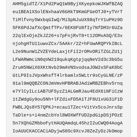
AHM5gidTZ/X1Pd2PaQ1W9ByjXKyepkoWJKWfBZAQ
eu1BEA1XSolENxhaaV6GHkT9KmGFGeOTJ0+yTVrT
TiMlfvny5WxbqGIwQ/MiSpNJuUX98qTrY1uPHz9O
5FK6PdJafXcQmtfTPx/6EK0FU8fIy7NfDM3r6UZa
22qlExOjeZkJZ26+s7pFnjRvT8+t12OMvASQ/E3x
njohgHTU11uwvZCx/5AAkr/2Z+hFUwARQPYkIBcL
L2e9NunW1ZVZEYdeLaxjtFiI2rOMvORiTZGLZU1j
LFWARWmciN0qVW219qukqKgtpjqqNeV2d3c3bG5u
ZruH5NWiX6XKtNvb29mAVNSvodsaJOW2xSFaK8bC
GtLP9IsJVpxWhsfT4lrbamlx5WLtr9sCyGLNE/zP
91al9mQQBZCONJmVmvHPBRABJAdiWRBZEBhv5rnq
e7YlCyILciAB7UFSyzZ1ALGmRJau4EdX6iNFiCzW
1tZWdgGy9ou5Nh+lFZdixFD5A1TJF8U1xUG3iF1D
FWBLJQs8Y57QPKJ+ecau1TZec+VitVx5coJnrsSp
TaDle+s+i4nmZcbYol8WOXWfFUD2pdGipDSjPOzE
5n7XQhGZMbboFytHAUQAmdqL45hzI2uCWQ04AogA
IoAUUCKACCACiADyjwS0Sc9XcvJ0ZeZyDzJkOmop