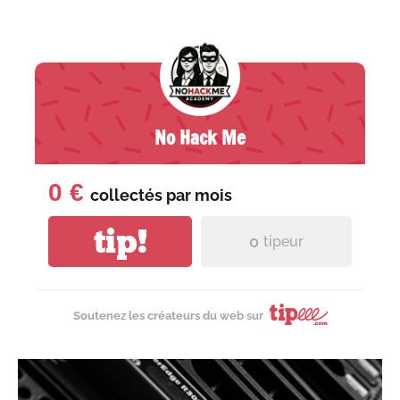
No Hack Me
0 €
collectés par
mois
tip!
0
tipeur
Soutenez les créateurs du web sur