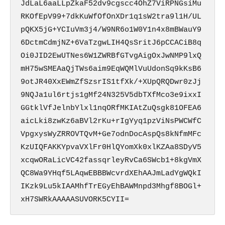
JdLaL6aaLLpZkaF52dv9cgscc4OhZ7ViRPNGsiMu
RKOfEpV99+7dkKuWfOfOnXDr1q1sW2tra9l1H/UL
pQKX5jG+YCIuVm3j4/W9NR6o1W0Y1n4x8mBWauY9
6DctmCdmjNZ+6VaTzgwLIH4QsSritJ6pCCACiB8q
Oi0JID2EwUTNes6W1ZWRBfGTvgAigOxJwNMP9lxQ
mH75wSMEAaQjTWs6aim9EqWQMlVuUdonSq9kKsB6
9otJR40XxEWmZfSzsrIS1tfXk/+XUpQRQDwr0zJj
9NQJa1ul6rtjs1gMf24N325V5dbTXfMco3e9ixxI
GGtklVfJelnbYlxl1nqORfMKIAtZuQsgk81OFEA6
aicLki8zwKz6aBVl2rKu+rIgYyq1pzViNsPWCWfC
VpgxysWyZRROVTQvM+Ge7odnDocAspQs8kNfmMFc
KzUIQFAKKYpvaVXlFr0HlQYomXk0xlKZAa8SDyV5
xcqwORaLicVC42fassqrleyRvCa6SWcb1+8kgVmX
QC8Wa9YHqf5LAqwEBBBWcvrdXEhAAJmLadYgWQkI
IKzk9Lu5kIAAMhfTrEGyEhBAWMnpd3Mhgf8BOGl+
xH7SWRkAAAAASUVORK5CYII=