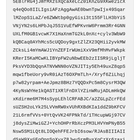
5EBlrRG4jJmfMXzsXQcaXeLcZ0iKnZG9XKwe2icX
q4eQOo8IILIgsiAFzAggAwAE0bwnTpwIjx49Sqar
lMZopS1LaZ/e6ZWWtbp0gyGisi3t155FlLH3bYi5
VNjYN2s6LHPbJqJ5S1VuEfWPKvnW6Prmm3Rr4GNN
UXLfM0GB1vcwK7X1HaXnmTG2kL0nXc+cylv3WbW9
kQBCaq0AYhMcs5cUQDoy9gxtZlZX23QHii2yvkMW
ZCksLi4mYmAWJ1YnZEFIrWUmiXxV9mfMhMvFWkpk
KRerI5KaMCwKLIBYpFW2uNbwEEb2zIISR9jLgljT
PksVYD3bQqnATNVWNN0oVZNJIT1y5Eh49uxZ8qpS
mqw1fbeUory9vR0iAzT6OXPmTLh+/Xryf6ZiLhqj
p7w82yrpam+AeJpmz8BHz7YQQDxPc5m8CysrM3QW
4KyNsWYHe1kQAST1XRlFnDXlYZinWRujADLmHkQW
xKdirme6M7M4sSypLEhlCRFABJC/a2ZGLpZcrFEd
sUZSH2oLYk25LVVmRW0xVUhRXBdKIa1ddZ9bKFCV
21L6rmfVVs+0YtQvVK24FPNkTd/1THcupWGj97CV
j8dysZiMwiGZJ+YchOHPrRbXczPM3LHVYmPNyB55
Nsw5SM1LQt8LIOQehFFEJrbI6sow/RJAsBIIIAII
dS+W9XxGFqQnnSoXyxZ8JwuSrmBysXqCzXr6zaxi