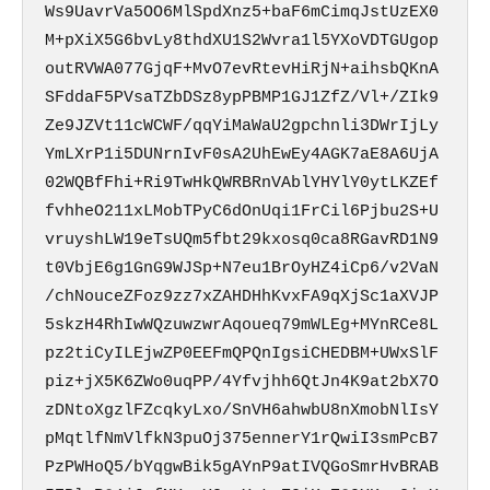
Ws9UavrVa5OO6MlSpdXnz5+baF6mCimqJstUzEX0
M+pXiX5G6bvLy8thdXU1S2Wvra1l5YXoVDTGUgop
outRVWA077GjqF+MvO7evRtevHiRjN+aihsbQKnA
SFddaF5PVsaTZbDSz8ypPBMP1GJ1ZfZ/Vl+/ZIk9
Ze9JZVt11cWCWF/qqYiMaWaU2gpchnli3DWrIjLy
YmLXrP1i5DUNrnIvF0sA2UhEwEy4AGK7aE8A6UjA
02WQBfFhi+Ri9TwHkQWRBRnVAblYHYlY0ytLKZEf
fvhheO211xLMobTPyC6dOnUqi1FrCil6Pjbu2S+U
vruyshLW19eTsUQm5fbt29kxosq0ca8RGavRD1N9
t0VbjE6g1GnG9WJSp+N7eu1BrOyHZ4iCp6/v2VaN
/chNouceZFoz9zz7xZAHDHhKvxFA9qXjSc1aXVJP
5skzH4RhIwWQzuwzwrAqoueq79mWLEg+MYnRCe8L
pz2tiCyILEjwZP0EEFmQPQnIgsiCHEDBM+UWxSlF
piz+jX5K6ZWo0uqPP/4Yfvjhh6QtJn4K9at2bX7O
zDNtoXgzlFZcqkyLxo/SnVH6ahwbU8nXmobNlIsY
pMqtlfNmVlfkN3puOj375ennerY1rQwiI3smPcB7
PzPWHoQ5/bYqgwBik5gAYnP9atIVQGoSmrHvBRAB