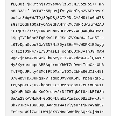
fEQ38jFjRKmtnjTvxYsXw7lz5xJMI5ozPoi+++mn
n8L333+ftBVTW7/55pusjfVsy0oNlyh2VAEXpYeX
bu4cm8Wq+W/T9j3DpDBj8GTXPNtCY2HSilu0hd7B
sGsTzQdhlGQafyOA5GdFAMmnKMuCdPRlWulnWZAU
1LIgEzI/siCyIKMScLm0YUL62rxZAUQAmQhAUMot
k9pqTYlk0neZfqEKsCiFtJSqaZVXaaWwtlWq5Itk
z6TvDpmGvbu7GzY3N7Ni86yi3HsPYvWDPX1E5oyg
xTlIzTQ3N4/7L/SUfasLIFochk6UxRJAlhJ9F0AW
9gqZjn4847o8w2kEkM5MyYIsZA2YdaWWBZlQAR1P
My8Xy+asecpeABFAqtrneYhWfZnDAwLIsbCzk0b6
TtTFQuUPLly4EM6fP59Ma4zTOXv2bHa60dX1x48f
D/GwbvTDXJuPqsky+sdUbUXvYeK6rLFrpeq7qFxE
tBQ5pSrFYjHxZkgnrP1Cz0e5o1gs5IkcPXo0bG1t
QdXoFe6ONuksKnO9mdaV2rNfTHTqkCf8zLkRI68h
SaAa2SKAVMwKM+GoSQFk8mUZPImIsc9BZEFwkJvF
Sk7rJReyIGNu0gUQAWR0IWAsrlysHrtjRrA9mh37
Ec9+ycWSi7WnkLWNj8X9YNoaGxWdBgSQ/KGjNa14