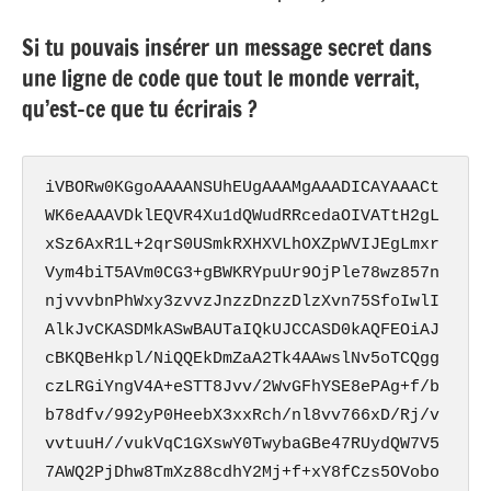
Si tu pouvais insérer un message secret dans
une ligne de code que tout le monde verrait,
qu’est-ce que tu écrirais ?
iVBORw0KGgoAAAANSUhEUgAAAMgAAADICAYAAACt
WK6eAAAVDklEQVR4Xu1dQWudRRcedaOIVATtH2gL
xSz6AxR1L+2qrS0USmkRXHXVLhOXZpWVIJEgLmxr
Vym4biT5AVm0CG3+gBWKRYpuUr9OjPle78wz857n
njvvvbnPhWxy3zvvzJnzzDnzzDlzXvn75SfoIwlI
AlkJvCKASDMkASwBAUTaIQkUJCCASD0kAQFEOiAJ
cBKQBeHkpl/NiQQEkDmZaA2Tk4AAwslNv5oTCQgg
czLRGiYngV4A+eSTT8Jvv/2WvGFhYSE8ePAg+f/b
b78dfv/992yP0HeebX3xxRch/nl8vv766xD/Rj/v
vvtuuH//vukVqC1GXswY0TwybaGBe47RUydQW7V5
7AWQ2PjDhw8TmXz88cdhY2Mj+f+xY8fCzs5OVobo