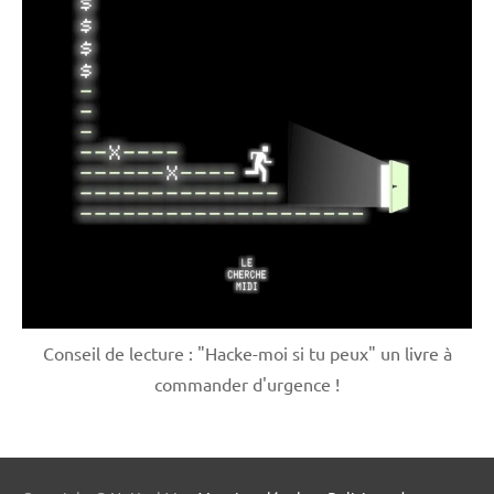
Conseil de lecture : "Hacke-moi si tu peux" un livre à
commander d'urgence !