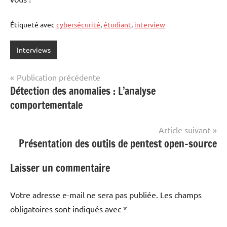
Étiqueté avec
cybersécurité
,
étudiant
,
interview
Interviews
Navigation
Publication précédente
Détection des anomalies : L’analyse
de
comportementale
l’article
Article suivant
Présentation des outils de pentest open-source
Laisser un commentaire
Votre adresse e-mail ne sera pas publiée.
Les champs
obligatoires sont indiqués avec
*