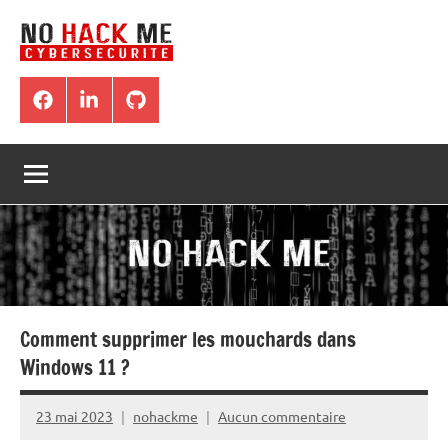
Aller
au
contenu
Blog
Tous
les
NoHackMe
Facebook
LinkedIn
Github
tutoriels
traitant
de
:
hacking,
sécurité,
pentest,
Bug
bounty
Comment supprimer les mouchards dans
Windows 11 ?
23 mai 2023
nohackme
Aucun commentaire