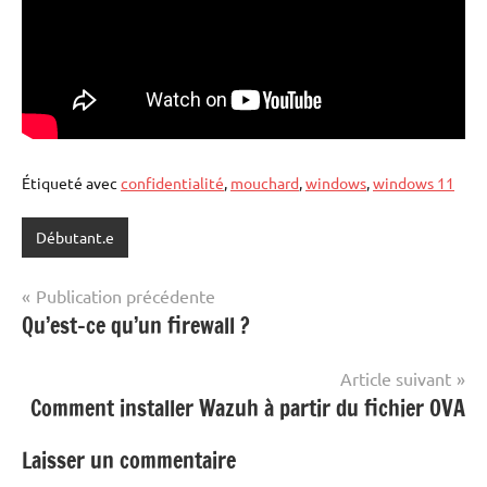
Étiqueté avec
confidentialité
,
mouchard
,
windows
,
windows 11
Débutant.e
Navigation
Publication précédente
Qu’est-ce qu’un firewall ?
de
l’article
Article suivant
Comment installer Wazuh à partir du fichier OVA
Laisser un commentaire