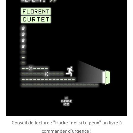
Conseil de lecture : "Hacke-moi si tu peux" un livre à
commander d'urgence !