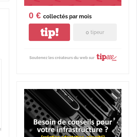
0 €
collectés par
mois
tip!
0
tipeur
Soutenez les créateurs du web sur