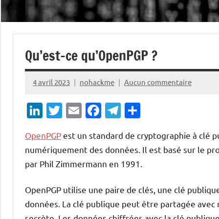
Qu’est-ce qu’OpenPGP ?
4 avril 2023
nohackme
Aucun commentaire
LinkedIn
Twitter
Email
Facebook
Telegram
Partager
OpenPGP
est un standard de cryptographie à clé pu
numériquement des données. Il est basé sur le pro
par Phil Zimmermann en 1991.
OpenPGP utilise une paire de clés, une clé publique
données. La clé publique peut être partagée avec n
secrète. Les données chiffrées avec la clé publiqu