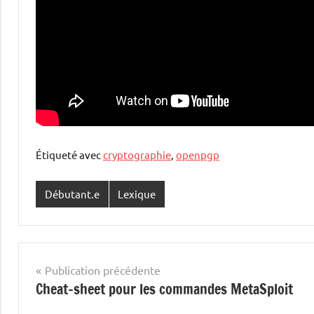
Étiqueté avec
cryptographie
,
openpgp
Débutant.e
Lexique
Navigation
Publication précédente
Cheat-sheet pour les commandes MetaSploit
de