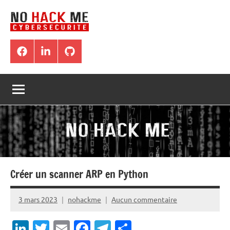
Aller
au
contenu
Blog
Tous
les
NoHackMe
Facebook
LinkedIn
Github
tutoriels
traitant
de
:
hacking,
sécurité,
pentest,
Bug
bounty
Créer un scanner ARP en Python
3 mars 2023
nohackme
Aucun commentaire
LinkedIn
Twitter
Email
Facebook
Telegram
Partager