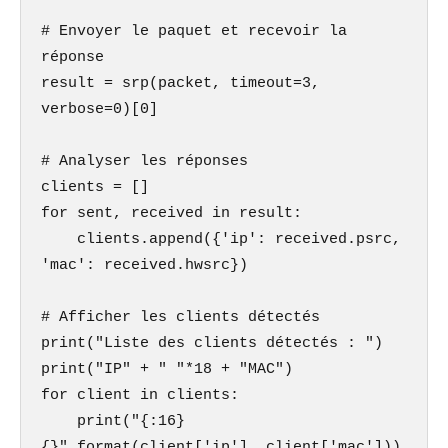
# Envoyer le paquet et recevoir la 
réponse

result = srp(packet, timeout=3, 
verbose=0)[0]

# Analyser les réponses

clients = []

for sent, received in result:

    clients.append({'ip': received.psrc, 
'mac': received.hwsrc})

# Afficher les clients détectés

print("Liste des clients détectés : ")

print("IP" + " "*18 + "MAC")

for client in clients:

    print("{:16}    