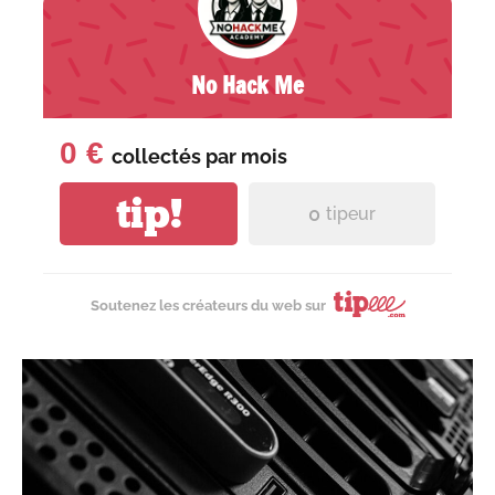
No Hack Me
0 €
collectés par
mois
tip!
0
tipeur
Soutenez les créateurs du web sur