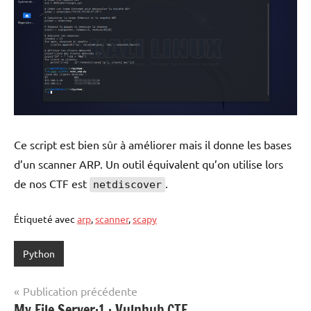
Ce script est bien sûr à améliorer mais il donne les bases
d’un scanner ARP. Un outil équivalent qu’on utilise lors
de nos CTF est
.
netdiscover
Étiqueté avec
arp
,
scanner
,
scapy
Python
Navigation
Publication précédente
My File Server:1 : Vulnhub CTF