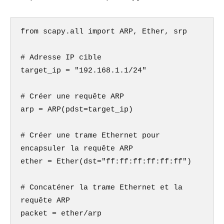
from scapy.all import ARP, Ether, srp

# Adresse IP cible

target_ip = "192.168.1.1/24"

# Créer une requête ARP

arp = ARP(pdst=target_ip)

# Créer une trame Ethernet pour 
encapsuler la requête ARP

ether = Ether(dst="ff:ff:ff:ff:ff:ff")

# Concaténer la trame Ethernet et la 
requête ARP

packet = ether/arp
