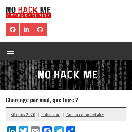
Aller
au
contenu
Blog
Tous
les
NoHackMe
Facebook
LinkedIn
Github
tutoriels
traitant
de
:
hacking,
sécurité,
pentest,
Bug
bounty
Chantage par mail, que faire ?
30 mars 2020
nohackme
Aucun commentaire
LinkedIn
Twitter
Email
Facebook
Telegram
Partager