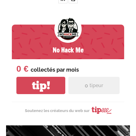
No Hack Me
0 €
collectés par
mois
tip!
0
tipeur
Soutenez les créateurs du web sur