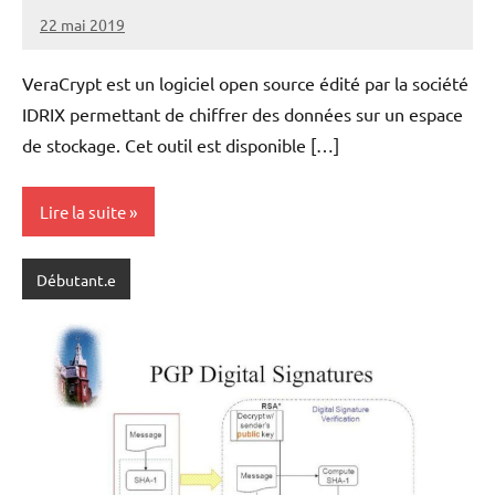
22 mai 2019
nohackme
Aucun
commentaire
VeraCrypt est un logiciel open source édité par la société
IDRIX permettant de chiffrer des données sur un espace
de stockage. Cet outil est disponible […]
Lire la suite
Débutant.e