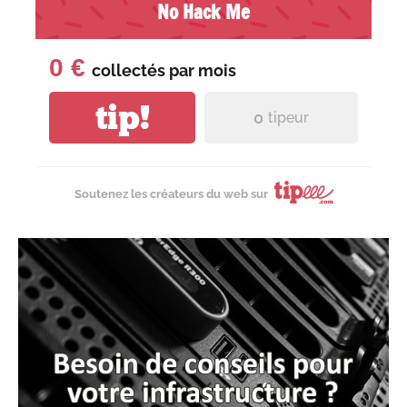
No Hack Me
0 €
collectés par
mois
tip!
0
tipeur
Soutenez les créateurs du web sur