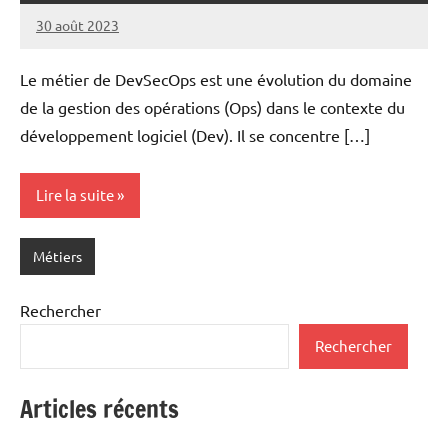
30 août 2023
nohackme
Aucun
commentaire
Le métier de DevSecOps est une évolution du domaine
de la gestion des opérations (Ops) dans le contexte du
développement logiciel (Dev). Il se concentre […]
Lire la suite
Métiers
Rechercher
Rechercher
Articles récents