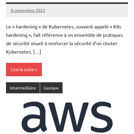
8 septembre 2023
nohackme
Aucun
commentaire
Le « hardening » de Kubernetes, souvent appelé « K8s
hardening », fait référence à un ensemble de pratiques
de sécurité visant à renforcer la sécurité d’un cluster
Kubernetes. […]
Lire la suite
Intermédiaire
Lexique