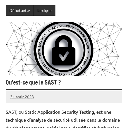
Débutant.e
Lexique
Qu’est-ce que le SAST ?
31 août 2023
nohackme
Aucun
commentaire
SAST, ou Static Application Security Testing, est une
technique d’analyse de sécurité utilisée dans le domaine
du développement logiciel pour identifier et évaluer les