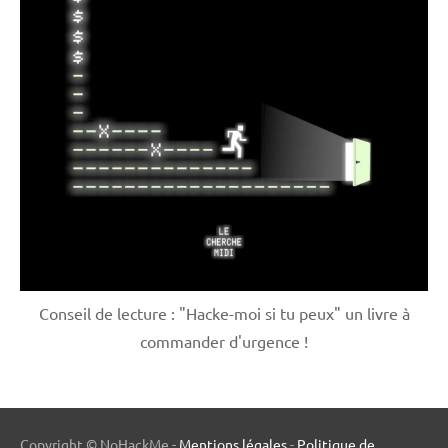
Conseil de lecture : "Hacke-moi si tu peux" un livre à
commander d'urgence !
Copyright © NoHackMe -
Mentions légales
-
Politique de