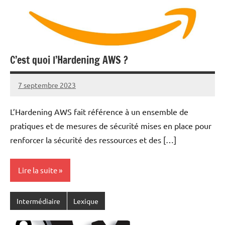
C’est quoi l’Hardening AWS ?
7 septembre 2023
nohackme
Aucun
commentaire
L’Hardening AWS fait référence à un ensemble de
pratiques et de mesures de sécurité mises en place pour
renforcer la sécurité des ressources et des […]
Lire la suite
Intermédiaire
Lexique