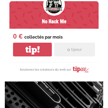
No Hack Me
0 €
collectés par
mois
tip!
0
tipeur
Soutenez les créateurs du web sur