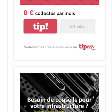
0 €
collectés par
mois
s
tip!
0
tipeur
Soutenez les créateurs du web sur